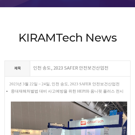
KIRAMTech News
인천 송도, 2023 SAFER 안전보건산업전
제목
2023
년
3
월
22
일
~ 24
일
,
인천 송도
, 2023 SAFER
안전보건산업전
중대재해처벌법 대비 사고예방을 위한
HEPI
와 옴니핏 플러스 전시