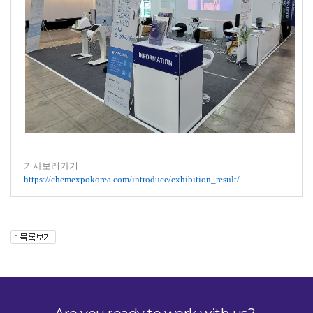
기사보러가기
https://chemexpokorea.com/introduce/exhibition_result/