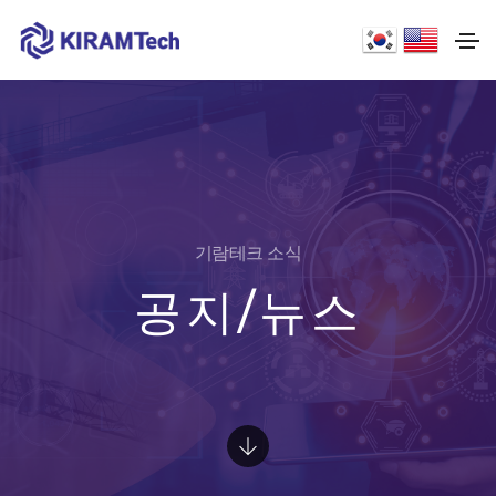
기람테크 소식
공지/뉴스