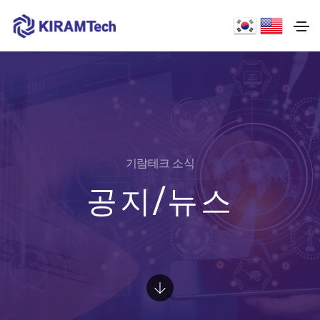
기람테크 소식
공지/뉴스